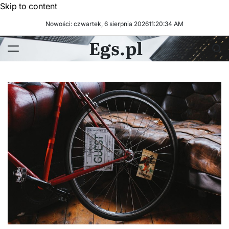
Skip to content
Nowości: czwartek, 6 sierpnia 2026
11
:
20
:
34
AM
Egs.pl