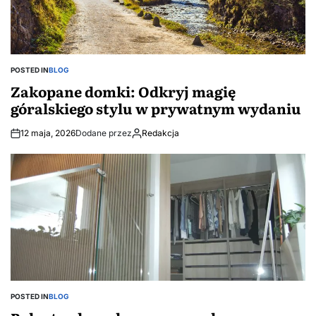
estetyka
mieszkania
cen
POSTED IN
BLOG
Zakopane domki: Odkryj magię
góralskiego stylu w prywatnym wydaniu
12 maja, 2026
Dodane przez
Redakcja
POSTED IN
BLOG