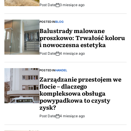
Post Date
3 miesiące ago
POSTED IN
BLOG
Balustrady malowane
proszkowo: Trwałość koloru
i nowoczesna estetyka
Post Date
4 miesiące ago
POSTED IN
HANDEL
Zarządzanie przestojem we
flocie – dlaczego
kompleksowa obsługa
powypadkowa to czysty
zysk?
Post Date
4 miesiące ago