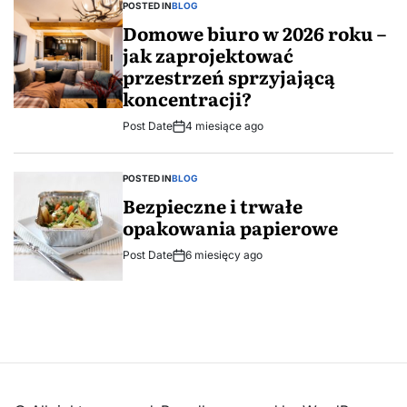
POSTED IN
BLOG
Domowe biuro w 2026 roku –
jak zaprojektować
przestrzeń sprzyjającą
koncentracji?
Post Date
4 miesiące ago
POSTED IN
BLOG
Bezpieczne i trwałe
opakowania papierowe
Post Date
6 miesięcy ago