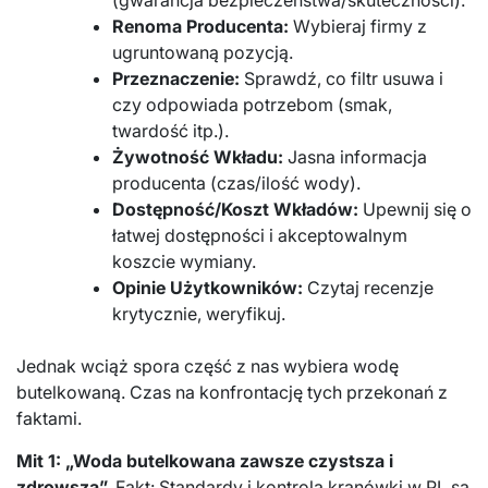
(gwarancja bezpieczeństwa/skuteczności).
Renoma Producenta:
Wybieraj firmy z
ugruntowaną pozycją.
Przeznaczenie:
Sprawdź, co filtr usuwa i
czy odpowiada potrzebom (smak,
twardość itp.).
Żywotność Wkładu:
Jasna informacja
producenta (czas/ilość wody).
Dostępność/Koszt Wkładów:
Upewnij się o
łatwej dostępności i akceptowalnym
koszcie wymiany.
Opinie Użytkowników:
Czytaj recenzje
krytycznie, weryfikuj.
Jednak wciąż spora część z nas wybiera wodę
butelkowaną. Czas na konfrontację tych przekonań z
faktami.
Mit 1: „Woda butelkowana zawsze czystsza i
zdrowsza”.
Fakt: Standardy i kontrola kranówki w PL są