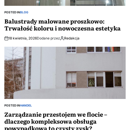
POSTED IN
BLOG
Balustrady malowane proszkowo:
Trwałość koloru i nowoczesna estetyka
18 kwietnia, 2026
Dodane przez
Redakcja
POSTED IN
HANDEL
Zarządzanie przestojem we flocie –
dlaczego kompleksowa obsługa
powypadkowa to czysty zysk?