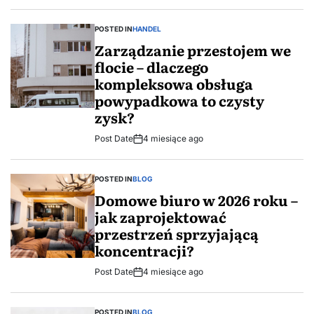
POSTED IN
HANDEL
Zarządzanie przestojem we
flocie – dlaczego
kompleksowa obsługa
powypadkowa to czysty
zysk?
Post Date
4 miesiące ago
POSTED IN
BLOG
Domowe biuro w 2026 roku –
jak zaprojektować
przestrzeń sprzyjającą
koncentracji?
Post Date
4 miesiące ago
POSTED IN
BLOG