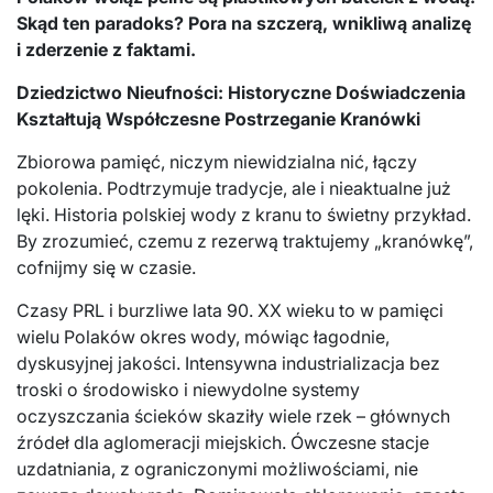
Skąd ten paradoks? Pora na szczerą, wnikliwą analizę
i zderzenie z faktami.
Dziedzictwo Nieufności: Historyczne Doświadczenia
Kształtują Współczesne Postrzeganie Kranówki
Zbiorowa pamięć, niczym niewidzialna nić, łączy
pokolenia. Podtrzymuje tradycje, ale i nieaktualne już
lęki. Historia polskiej wody z kranu to świetny przykład.
By zrozumieć, czemu z rezerwą traktujemy „kranówkę”,
cofnijmy się w czasie.
Czasy PRL i burzliwe lata 90. XX wieku to w pamięci
wielu Polaków okres wody, mówiąc łagodnie,
dyskusyjnej jakości. Intensywna industrializacja bez
troski o środowisko i niewydolne systemy
oczyszczania ścieków skaziły wiele rzek – głównych
źródeł dla aglomeracji miejskich. Ówczesne stacje
uzdatniania, z ograniczonymi możliwościami, nie