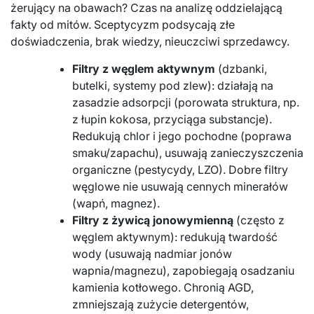
żerujący na obawach? Czas na analizę oddzielającą
fakty od mitów. Sceptycyzm podsycają złe
doświadczenia, brak wiedzy, nieuczciwi sprzedawcy.
Filtry z węglem aktywnym
(dzbanki,
butelki, systemy pod zlew): działają na
zasadzie adsorpcji (porowata struktura, np.
z łupin kokosa, przyciąga substancje).
Redukują chlor i jego pochodne (poprawa
smaku/zapachu), usuwają zanieczyszczenia
organiczne (pestycydy, LZO). Dobre filtry
węglowe nie usuwają cennych minerałów
(wapń, magnez).
Filtry z żywicą jonowymienną
(często z
węglem aktywnym): redukują twardość
wody (usuwają nadmiar jonów
wapnia/magnezu), zapobiegają osadzaniu
kamienia kotłowego. Chronią AGD,
zmniejszają zużycie detergentów,