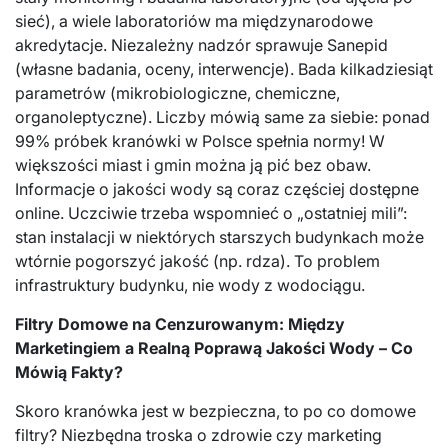
sieć), a wiele laboratoriów ma międzynarodowe
akredytacje. Niezależny nadzór sprawuje Sanepid
(własne badania, oceny, interwencje). Bada kilkadziesiąt
parametrów (mikrobiologiczne, chemiczne,
organoleptyczne). Liczby mówią same za siebie: ponad
99% próbek kranówki w Polsce spełnia normy! W
większości miast i gmin można ją pić bez obaw.
Informacje o jakości wody są coraz częściej dostępne
online. Uczciwie trzeba wspomnieć o „ostatniej mili”:
stan instalacji w niektórych starszych budynkach może
wtórnie pogorszyć jakość (np. rdza). To problem
infrastruktury budynku, nie wody z wodociągu.
Filtry Domowe na Cenzurowanym: Między
Marketingiem a Realną Poprawą Jakości Wody – Co
Mówią Fakty?
Skoro kranówka jest w bezpieczna, to po co domowe
filtry? Niezbędna troska o zdrowie czy marketing