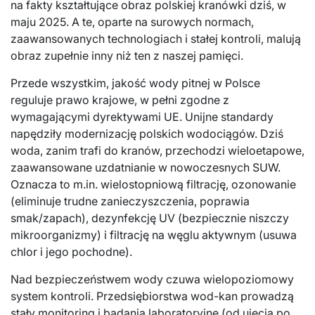
na fakty kształtujące obraz polskiej kranówki dziś, w
maju 2025. A te, oparte na surowych normach,
zaawansowanych technologiach i stałej kontroli, malują
obraz zupełnie inny niż ten z naszej pamięci.
Przede wszystkim, jakość wody pitnej w Polsce
reguluje prawo krajowe, w pełni zgodne z
wymagającymi dyrektywami UE. Unijne standardy
napędziły modernizację polskich wodociągów. Dziś
woda, zanim trafi do kranów, przechodzi wieloetapowe,
zaawansowane uzdatnianie w nowoczesnych SUW.
Oznacza to m.in. wielostopniową filtrację, ozonowanie
(eliminuje trudne zanieczyszczenia, poprawia
smak/zapach), dezynfekcję UV (bezpiecznie niszczy
mikroorganizmy) i filtrację na węglu aktywnym (usuwa
chlor i jego pochodne).
Nad bezpieczeństwem wody czuwa wielopoziomowy
system kontroli. Przedsiębiorstwa wod-kan prowadzą
stały monitoring i badania laboratoryjne (od ujęcia po