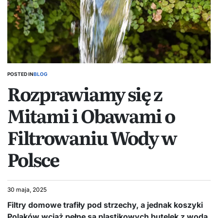
POSTED IN
BLOG
Rozprawiamy się z
Mitami i Obawami o
Filtrowaniu Wody w
Polsce
30 maja, 2025
Filtry domowe trafiły pod strzechy, a jednak koszyki
Polaków wciąż pełne są plastikowych butelek z wodą.