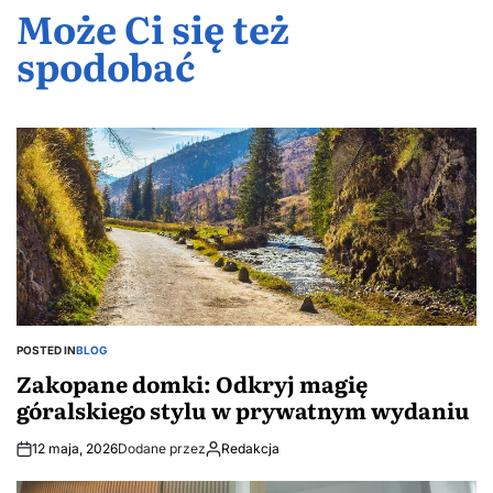
mieszkania
jak
stracić?
Może Ci się też
wydaniu
spodobać
stworzyć
Przewodnik
harmonijną
po
przestrzeń
mądrych
z rybami
inwestycjac
ozdobnymi
w stawie?
POSTED IN
BLOG
Zakopane domki: Odkryj magię
góralskiego stylu w prywatnym wydaniu
12 maja, 2026
Dodane przez
Redakcja