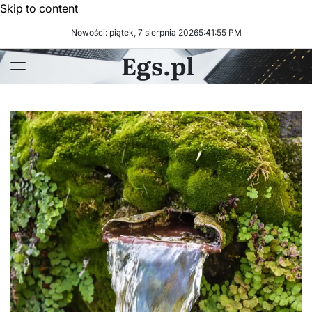
Skip to content
Nowości: piątek, 7 sierpnia 2026
5
:
41
:
56
PM
Egs.pl