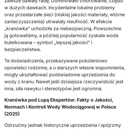
zawsze dawały radę. Dominowało chlorowanie, często
w dużych dawkach. Incydentalne lokalne problemy
oraz przestarzałe sieci (niskiej jakości materiały, wtórne
zanieczyszczenia) utrwalały nieufność. W efekcie
„kranówka” uchodziła za niebezpieczną. Powszechne
ją gotowaliśmy, a później popularność zyskała woda
butelkowana – symbol „lepszej jakości” i
bezpieczeństwa.
Te doświadczenia, przekazywane pokoleniowo
opowieści rodzinne, a u starszych własne wspomnienia,
mogły ukształtować podświadome uprzedzenia do
wody z kranu. Nawet jeśli dzisiejsza rzeczywistość jest
inna, siła nawyku i stereotypów jest ogromna.
Kranówka pod Lupą Ekspertów: Fakty o Jakości,
Normach i Kontroli Wody Wodociągowej w Polsce
(2025)
Odrzućmy jednak historyczne uprzedzenia i spójrzmy