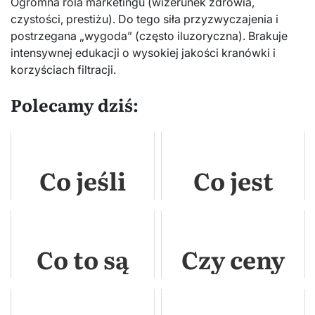
Ogromna rola marketingu (wizerunek zdrowia,
czystości, prestiżu). Do tego siła przyzwyczajenia i
postrzegana „wygoda” (często iluzoryczna). Brakuje
intensywnej edukacji o wysokiej jakości kranówki i
korzyściach filtracji.
Polecamy dziś:
Co jeśli
Co jest
przekroczy
potrzebne
30
do
Co to są
Czy ceny
transakcji?
sprzedaży
aktywa?
mieszkań