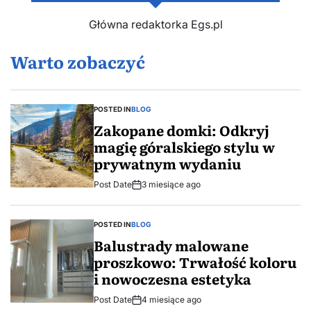
Główna redaktorka Egs.pl
Warto zobaczyć
POSTED IN
BLOG
Zakopane domki: Odkryj
magię góralskiego stylu w
prywatnym wydaniu
Post Date
3 miesiące ago
POSTED IN
BLOG
Balustrady malowane
proszkowo: Trwałość koloru
i nowoczesna estetyka
Post Date
4 miesiące ago