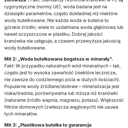
rygorystyczne (normy UE), woda badana jest na
dziesiątki parametrów, często dokładniej niż niektóre
wody butelkowane. Nie każda woda w butelce to
górskie źródło; wiele to uzdatniana woda głębinowa lub
nawet oczyszczona w plastiku. Dobrej jakości
kranówka nie ustępuje, a czasem przewyższa jakością
wody butelkowane.
Mit 2: „Woda butelkowana bogatsza w minerały”.
Fakt: W przypadku naturalnych wód mineralnych – tak,
często jest to wysoka zawartość (niektóre lecznicze,
nie zawsze do codziennego picia w dużych ilościach).
Popularne wody źródlane/stołowe – mineralizacja jest
niska/średnia, porównywalna lub niższa niż kranówki
(naturalne źródło wapnia, magnezu, potasu). Większość
filtrów domowych (zwłaszcza węglowych) nie usuwa
tych minerałów.
Mit 3: „Plastikowa butelka to gwarancja