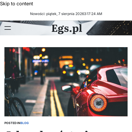
Skip to content
Nowości: piątek, 7 sierpnia 2026
3
:
17
:
25
AM
Egs.pl
POSTED IN
BLOG