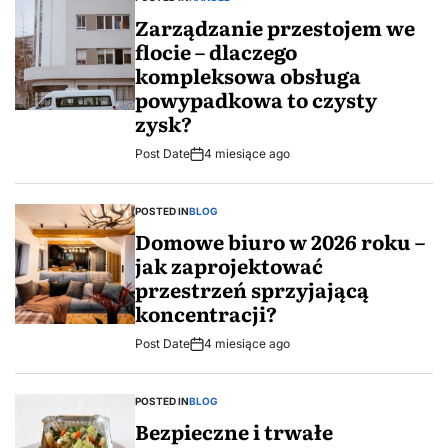
Zarządzanie przestojem we
flocie – dlaczego
kompleksowa obsługa
powypadkowa to czysty
zysk?
Post Date
4 miesiące ago
POSTED IN
BLOG
Domowe biuro w 2026 roku –
jak zaprojektować
przestrzeń sprzyjającą
koncentracji?
Post Date
4 miesiące ago
POSTED IN
BLOG
Bezpieczne i trwałe