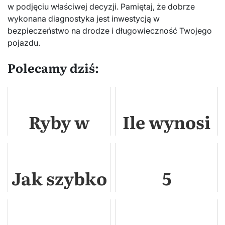
w podjęciu właściwej decyzji. Pamiętaj, że dobrze
wykonana diagnostyka jest inwestycją w
bezpieczeństwo na drodze i długowieczność Twojego
pojazdu.
Polecamy dziś:
Ryby w
Ile wynosi
ogrodzie –
podatek od
jak
sprzedaży
Jak szybko
5
stworzyć
nieruchomo
pomnożyć
najczęstszy
harmonijną
w 2024?