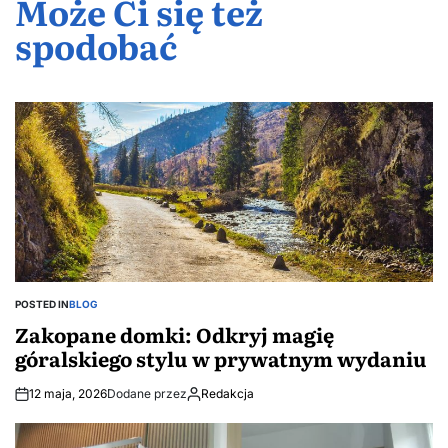
prywatnie
można
Może Ci się też
dla Twoich
uwagi
spodobać
bez
odliczyć od
finansów
powinny
podatku?
podatku
być
2024?
POSTED IN
BLOG
Zakopane domki: Odkryj magię
góralskiego stylu w prywatnym wydaniu
12 maja, 2026
Dodane przez
Redakcja