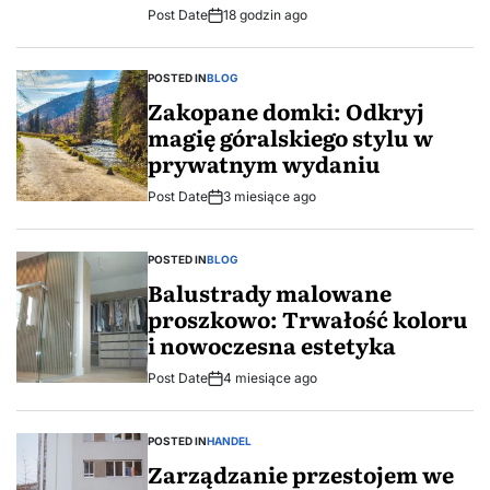
Post Date
18 godzin ago
POSTED IN
BLOG
Zakopane domki: Odkryj
magię góralskiego stylu w
prywatnym wydaniu
Post Date
3 miesiące ago
POSTED IN
BLOG
Balustrady malowane
proszkowo: Trwałość koloru
i nowoczesna estetyka
Post Date
4 miesiące ago
POSTED IN
HANDEL
Zarządzanie przestojem we