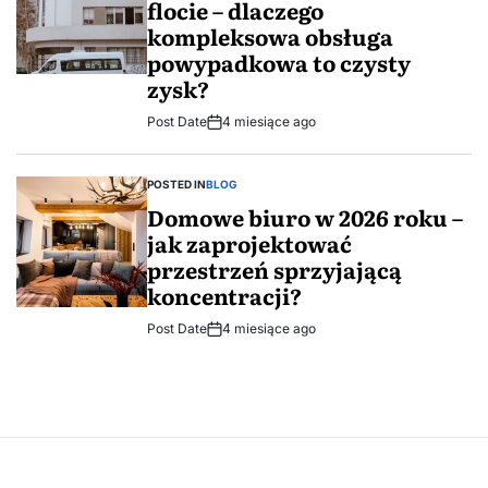
flocie – dlaczego
kompleksowa obsługa
powypadkowa to czysty
zysk?
Post Date
4 miesiące ago
POSTED IN
BLOG
Domowe biuro w 2026 roku –
jak zaprojektować
przestrzeń sprzyjającą
koncentracji?
Post Date
4 miesiące ago