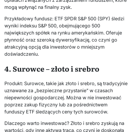
opłatach związanych z zarządzaniem funduszem, które
mogą wpłynąć na finalny zysk.
Przykładowy fundusz: ETF SPDR S&P 500 (SPY) śledzi
wyniki indeksu S&P 500, obejmującego 500
największych spółek na rynku amerykańskim. Oferuje
płynność oraz szeroką dywersyfikację, co czyni go
atrakcyjną opcją dla inwestorów o mniejszym
doświadczeniu.
4. Surowce – złoto i srebro
Produkt: Surowce, takie jak złoto i srebro, są tradycyjnie
uznawane za „bezpieczne przystanie” w czasach
niepewności gospodarczej. Można w nie inwestować
poprzez zakup fizyczny lub za pośrednictwem
funduszy ETF śledzących ceny tych surowców.
Dlaczego warto inwestować? Złoto i srebro zyskują na
wartości, gdy inne aktywa tracą, co czyni je doskonałą