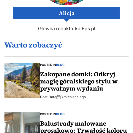
Alicja
Główna redaktorka Egs.pl
Warto zobaczyć
POSTED IN
BLOG
Zakopane domki: Odkryj
magię góralskiego stylu w
prywatnym wydaniu
Post Date
3 miesiące ago
POSTED IN
BLOG
Balustrady malowane
proszkowo: Trwałość koloru