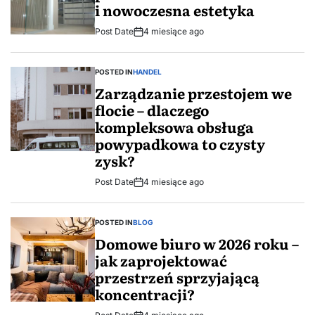
i nowoczesna estetyka
Post Date
4 miesiące ago
POSTED IN
HANDEL
Zarządzanie przestojem we
flocie – dlaczego
kompleksowa obsługa
powypadkowa to czysty
zysk?
Post Date
4 miesiące ago
POSTED IN
BLOG
Domowe biuro w 2026 roku –
jak zaprojektować
przestrzeń sprzyjającą
koncentracji?