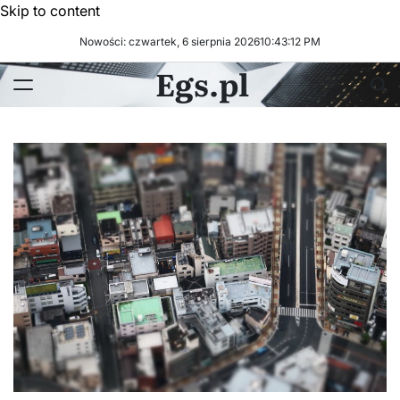
Skip to content
Nowości: czwartek, 6 sierpnia 2026
10
:
43
:
13
PM
Egs.pl