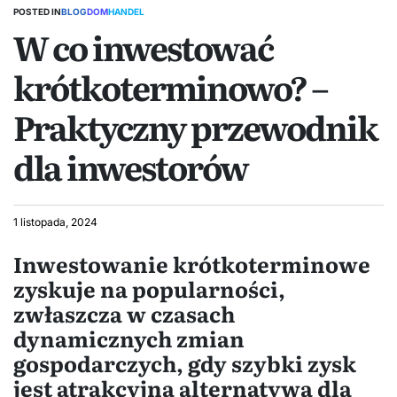
POSTED IN
BLOG
DOM
HANDEL
W co inwestować
krótkoterminowo? –
Praktyczny przewodnik
dla inwestorów
1 listopada, 2024
Inwestowanie krótkoterminowe
zyskuje na popularności,
zwłaszcza w czasach
dynamicznych zmian
gospodarczych, gdy szybki zysk
jest atrakcyjną alternatywą dla