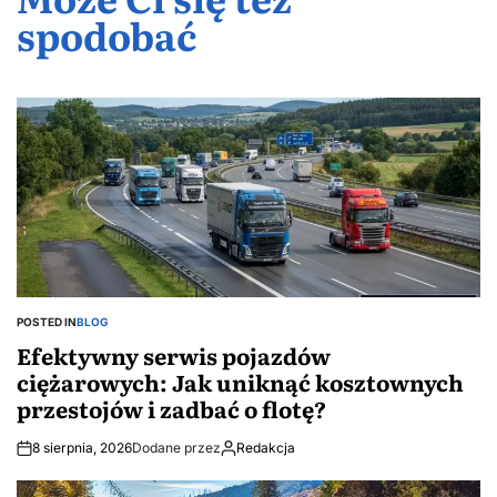
dostępne
kapitału
zaciąganiu
stylu w
spodobać
– świat
trwałe
na rynku
kredytu
prywatnym
mozaik
płytki
hipotecznego
wydaniu
bez granic
inspirowan
betonem
POSTED IN
BLOG
Efektywny serwis pojazdów
ciężarowych: Jak uniknąć kosztownych
przestojów i zadbać o flotę?
8 sierpnia, 2026
Dodane przez
Redakcja