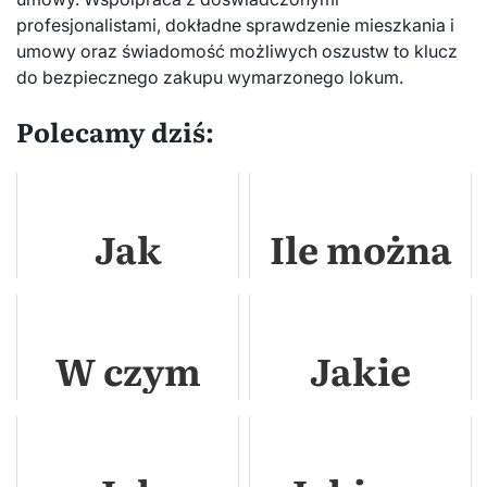
profesjonalistami, dokładne sprawdzenie mieszkania i
umowy oraz świadomość możliwych oszustw to klucz
do bezpiecznego zakupu wymarzonego lokum.
Polecamy dziś:
Jak
Ile można
obliczyć
sprzedać
swój
bez
W czym
Jakie
majątek?
podatku
trzymać
mieszkania
2024?
oszczędności?
najlepiej