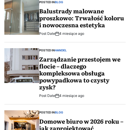
POSTED IN
BLOG
Balustrady malowane
proszkowo: Trwałość koloru
i nowoczesna estetyka
Post Date
4 miesiące ago
POSTED IN
HANDEL
Zarządzanie przestojem we
flocie – dlaczego
kompleksowa obsługa
powypadkowa to czysty
zysk?
Post Date
4 miesiące ago
POSTED IN
BLOG
Domowe biuro w 2026 roku –
jak zaprojektować