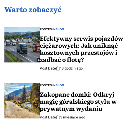
Warto zobaczyć
POSTED IN
BLOG
Efektywny serwis pojazdów
ciężarowych: Jak uniknąć
kosztownych przestojów i
zadbać o flotę?
Post Date
18 godzin ago
POSTED IN
BLOG
Zakopane domki: Odkryj
magię góralskiego stylu w
prywatnym wydaniu
Post Date
3 miesiące ago