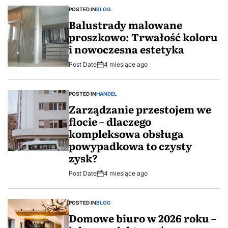
POSTED IN
BLOG
Balustrady malowane
proszkowo: Trwałość koloru
i nowoczesna estetyka
Post Date
4 miesiące ago
POSTED IN
HANDEL
Zarządzanie przestojem we
flocie – dlaczego
kompleksowa obsługa
powypadkowa to czysty
zysk?
Post Date
4 miesiące ago
POSTED IN
BLOG
Domowe biuro w 2026 roku –