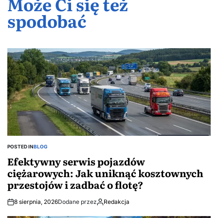
sprzedaży
jak
Może Ci się też
po rynku
uniknąć
spodobać
nieruchomości
stworzyć
nieruchomo
kosztownyc
w 2024?
harmonijną
przestojów
przestrzeń
i zadbać o
z rybami
flotę?
ozdobnymi
w stawie?
POSTED IN
BLOG
Efektywny serwis pojazdów
ciężarowych: Jak uniknąć kosztownych
przestojów i zadbać o flotę?
8 sierpnia, 2026
Dodane przez
Redakcja