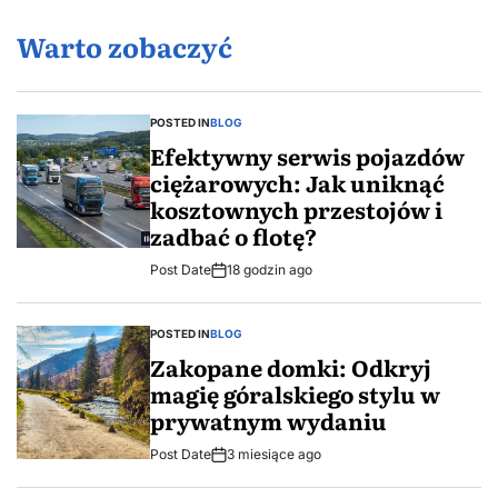
Warto zobaczyć
POSTED IN
BLOG
Efektywny serwis pojazdów
ciężarowych: Jak uniknąć
kosztownych przestojów i
zadbać o flotę?
Post Date
18 godzin ago
POSTED IN
BLOG
Zakopane domki: Odkryj
magię góralskiego stylu w
prywatnym wydaniu
Post Date
3 miesiące ago