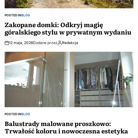
POSTED IN
BLOG
Zakopane domki: Odkryj magię
góralskiego stylu w prywatnym wydaniu
12 maja, 2026
Dodane przez
Redakcja
POSTED IN
BLOG
Balustrady malowane proszkowo:
Trwałość koloru i nowoczesna estetyka