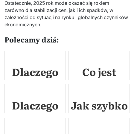
Ostatecznie, 2025 rok może okazać się rokiem
zarówno dla stabilizacji cen, jak i ich spadków, w
zależności od sytuacji na rynku i globalnych czynników
ekonomicznych.
Polecamy dziś:
Dlaczego
Co jest
nie można
potrzebne
sprzedać
do
Dlaczego
Jak szybko
mieszkania
sprzedaży
mieszkania
pomnożyć
przez 5 lat?
mieszkania