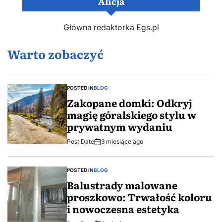
Alicja
Główna redaktorka Egs.pl
Warto zobaczyć
POSTED IN
BLOG
Zakopane domki: Odkryj
magię góralskiego stylu w
prywatnym wydaniu
Post Date
3 miesiące ago
POSTED IN
BLOG
Balustrady malowane
proszkowo: Trwałość koloru
i nowoczesna estetyka