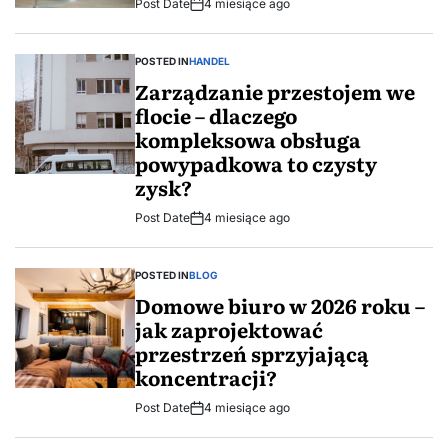
Post Date
4 miesiące ago
POSTED IN
HANDEL
Zarządzanie przestojem we
flocie – dlaczego
kompleksowa obsługa
powypadkowa to czysty
zysk?
Post Date
4 miesiące ago
POSTED IN
BLOG
Domowe biuro w 2026 roku –
jak zaprojektować
przestrzeń sprzyjającą
koncentracji?
Post Date
4 miesiące ago