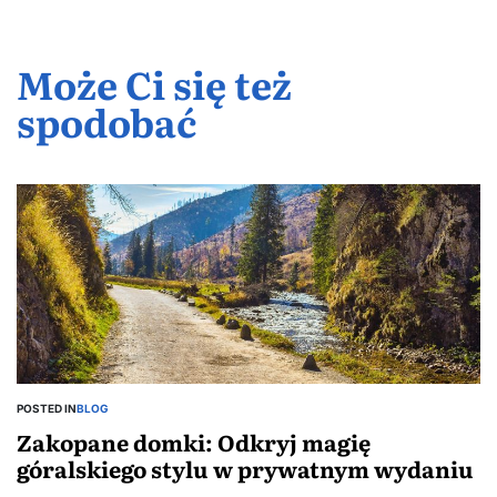
i kupując
Przewodnik
przekroczy
apartament
trendów
mieszkania?
roku?
drugie
dla
30
w
Może Ci się też
płacę
inwestora
spodobać
transakcji?
zakopanem
podatek?
—
przegląd
najlepszych
opcji
POSTED IN
BLOG
Zakopane domki: Odkryj magię
góralskiego stylu w prywatnym wydaniu