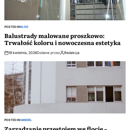
POSTED IN
BLOG
Balustrady malowane proszkowo:
Trwałość koloru i nowoczesna estetyka
18 kwietnia, 2026
Dodane przez
Redakcja
POSTED IN
HANDEL
Zarządzanie przestojem we flocie –