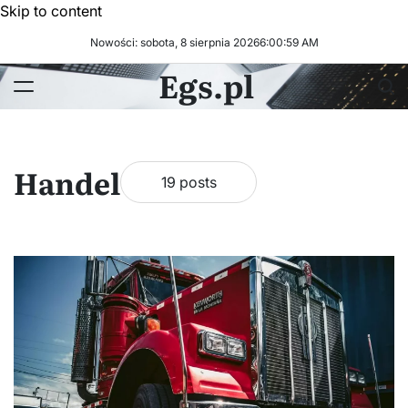
Skip to content
Nowości: sobota, 8 sierpnia 2026
6
:
01
:
01
AM
Egs.pl
Handel
19 posts