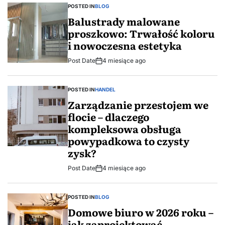
POSTED IN
BLOG
Balustrady malowane
proszkowo: Trwałość koloru
i nowoczesna estetyka
Post Date
4 miesiące ago
POSTED IN
HANDEL
Zarządzanie przestojem we
flocie – dlaczego
kompleksowa obsługa
powypadkowa to czysty
zysk?
Post Date
4 miesiące ago
POSTED IN
BLOG
Domowe biuro w 2026 roku –
jak zaprojektować