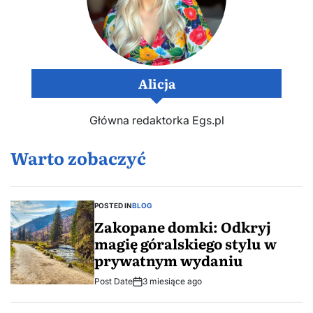
Alicja
Główna redaktorka Egs.pl
Warto zobaczyć
POSTED IN
BLOG
Zakopane domki: Odkryj
magię góralskiego stylu w
prywatnym wydaniu
Post Date
3 miesiące ago