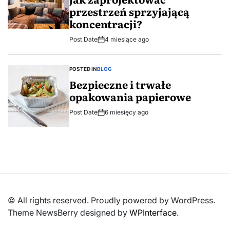
przestrzeń sprzyjającą
koncentracji?
Post Date
4 miesiące ago
POSTED IN
BLOG
Bezpieczne i trwałe
opakowania papierowe
Post Date
6 miesięcy ago
© All rights reserved. Proudly powered by WordPress.
Theme NewsBerry designed by
WPInterface
.